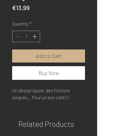
Price
€13.99
Quantity
*
Add to Cart
Buy Now
Un design épuré, des finitions
soignés... Pour un bon café!!!
Related Products