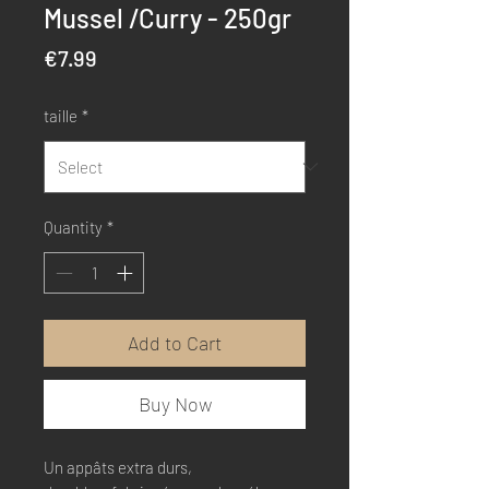
Mussel /Curry - 250gr
Price
€7.99
taille
*
Quantity
*
Add to Cart
Buy Now
Un appâts extra durs,