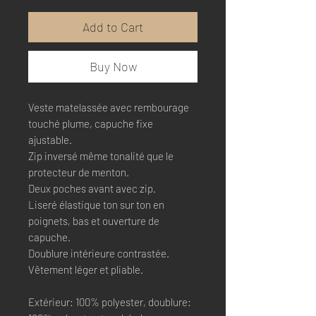
Add to Cart
Buy Now
Veste matelassée avec rembourage
touché plume, capuche fixe
ajustable.
Zip inversé même tonalité que le
protecteur de menton.
Deux poches avant avec zip.
Liseré élastique ton sur ton en
poignets, bas et ouverture de
capuche.
Doublure intérieure contrastée.
Vêtement léger et pliable.
Extérieur: 100% polyester, doublure: