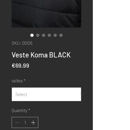
SKU: 00126
Veste Koma BLACK
Price
€69.99
tailles
*
Quantity
*