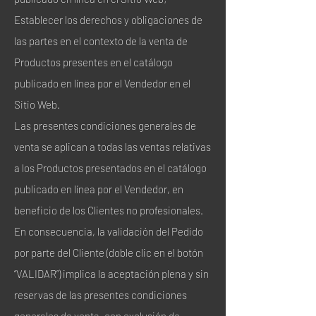
Establecer los derechos y obligaciones de
las partes en el contexto de la venta de
Productos presentes en el catálogo
publicado en línea por el Vendedor en el
Sitio Web.
Las presentes condiciones generales de
venta se aplican a todas las ventas relativas
a los Productos presentados en el catálogo
publicado en línea por el Vendedor, en
beneficio de los Clientes no profesionales.
En consecuencia, la validación del Pedido
por parte del Cliente (doble clic en el botón
“VALIDAR”) implica la aceptación plena y sin
reservas de las presentes condiciones
generales de venta, con exclusión de