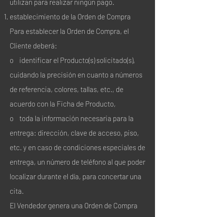
utilizan para realizar ningún pago.
establecimiento de la Orden de Compra
Para establecer la Orden de Compra, el
Cliente deberá:
o identificar el Producto(s) solicitado(s),
cuidando la precisión en cuanto a números
de referencia, colores, tallas, etc., de
acuerdo con la Ficha de Producto,
o toda la información necesaria para la
entrega: dirección, clave de acceso, piso,
etc. y en caso de condiciones especiales de
entrega, un número de teléfono al que poder
localizar durante el día, para concertar una
cita.
El Vendedor genera una Orden de Compra