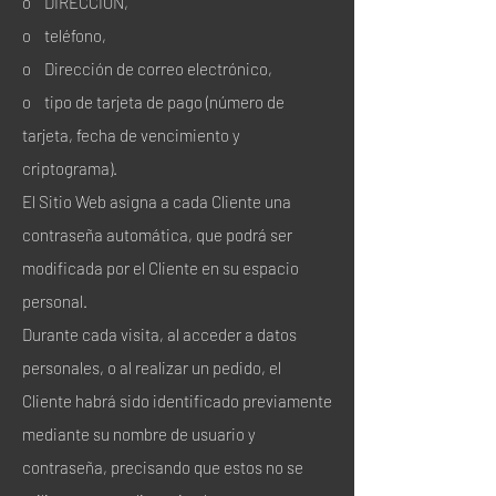
o DIRECCIÓN,
o teléfono,
o Dirección de correo electrónico,
o tipo de tarjeta de pago (número de
tarjeta, fecha de vencimiento y
criptograma).
El Sitio Web asigna a cada Cliente una
contraseña automática, que podrá ser
modificada por el Cliente en su espacio
personal.
Durante cada visita, al acceder a datos
personales, o al realizar un pedido, el
Cliente habrá sido identificado previamente
mediante su nombre de usuario y
contraseña, precisando que estos no se