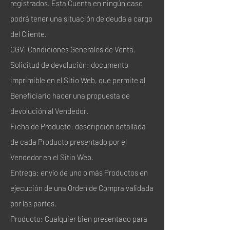
registrados. Esta Cuenta en ningún caso
podrá tener una situación de deuda a cargo
del Cliente.
CGV: Condiciones Generales de Venta.
Solicitud de devolución: documento
imprimible en el Sitio Web, que permite al
Beneficiario hacer una propuesta de
devolución al Vendedor.
Ficha de Producto: descripción detallada
de cada Producto presentado por el
Vendedor en el Sitio Web.
Entrega: envío de uno o más Productos en
ejecución de una Orden de Compra validada
por las partes.
Producto: Cualquier bien presentado para