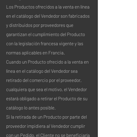
Los Productos ofrecidos a la venta en línea
en el catálogo del Vendedor son fabricados
y distribuidos por proveedores que
garantizan el cumplimiento del Producto
con la legislación francesa vigente y las
normas aplicables en Francia.
Cuando un Producto ofrecido a la venta en
línea en el catálogo del Vendedor sea
retirado del comercio por el proveedor,
cualquiera que sea el motivo, el Vendedor
estará obligado a retirar el Producto de su
catálogo lo antes posible.
Si la retirada de un Producto por parte del
proveedor impidiera al Vendedor cumplir
con un Pedido, el Cliente no se beneficiaría