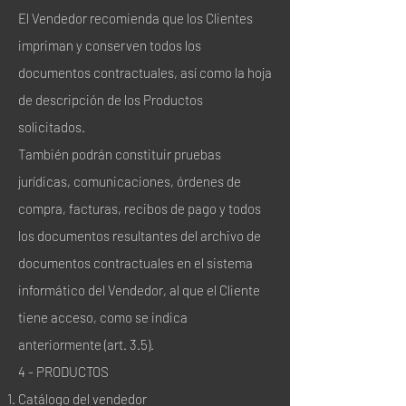
El Vendedor recomienda que los Clientes
impriman y conserven todos los
documentos contractuales, así como la hoja
de descripción de los Productos
solicitados.
También podrán constituir pruebas
jurídicas, comunicaciones, órdenes de
compra, facturas, recibos de pago y todos
los documentos resultantes del archivo de
documentos contractuales en el sistema
informático del Vendedor, al que el Cliente
tiene acceso, como se indica
anteriormente (art. 3.5).
4 - PRODUCTOS
Catálogo del vendedor