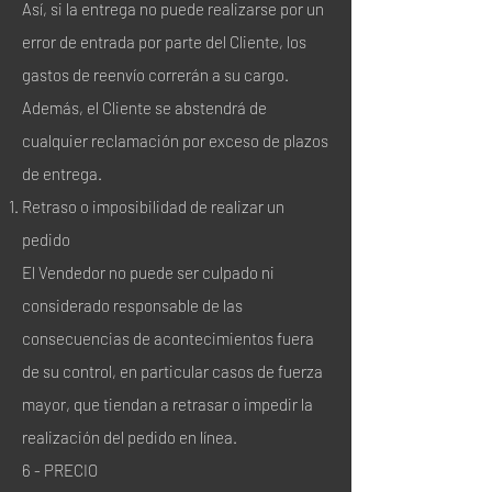
Así, si la entrega no puede realizarse por un
error de entrada por parte del Cliente, los
gastos de reenvío correrán a su cargo.
Además, el Cliente se abstendrá de
cualquier reclamación por exceso de plazos
de entrega.
Retraso o imposibilidad de realizar un
pedido
El Vendedor no puede ser culpado ni
considerado responsable de las
consecuencias de acontecimientos fuera
de su control, en particular casos de fuerza
mayor, que tiendan a retrasar o impedir la
realización del pedido en línea.
6 - PRECIO