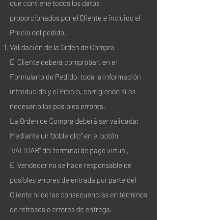
que contiene todos los datos
proporcionados por el Cliente e incluido el
Precio del pedido.
Validación de la Orden de Compra
El Cliente deberá comprobar, en el
Formulario de Pedido, toda la información
introducida y el Precio, corrigiendo si es
necesario los posibles errores.
La Orden de Compra deberá ser validada:
Mediante un “doble clic” en el botón
“VALIDAR” del terminal de pago virtual,
El Vendedor no se hace responsable de
posibles errores de entrada por parte del
Cliente ni de las consecuencias en términos
de retrasos o errores de entrega.