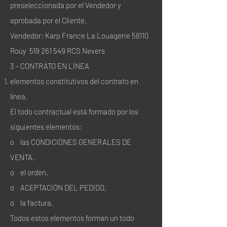
preseleccionada por el Vendedor y
aprobada por el Cliente.
Vendedor: Karp France La Louagerie 58110
Rouy
519 261 549
RCS Nevers
3 - CONTRATO EN LÍNEA
elementos constitutivos del contrato en
línea.
El todo contractual está formado por los
siguientes elementos:
o las CONDICIONES GENERALES DE
VENTA,
o el orden,
o ACEPTACIÓN DEL PEDIDO,
o la factura.
Todos estos elementos forman un todo