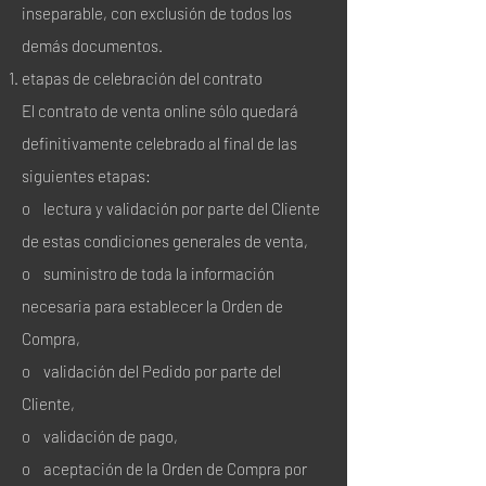
inseparable, con exclusión de todos los
demás documentos.
etapas de celebración del contrato
El contrato de venta online sólo quedará
definitivamente celebrado al final de las
siguientes etapas:
o lectura y validación por parte del Cliente
de estas condiciones generales de venta,
o suministro de toda la información
necesaria para establecer la Orden de
Compra,
o validación del Pedido por parte del
Cliente,
o validación de pago,
o aceptación de la Orden de Compra por