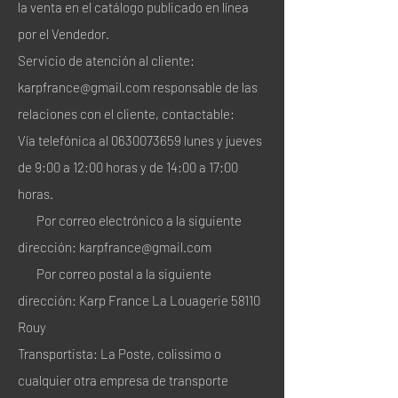
la venta en el catálogo publicado en línea
por el Vendedor.
Servicio de atención al cliente:
karpfrance@gmail.com
responsable de las
relaciones con el cliente, contactable:
Vía telefónica al
0630073659
lunes y jueves
de 9:00 a 12:00 horas y de 14:00 a 17:00
horas.
Por correo electrónico a la siguiente
dirección:
karpfrance@gmail.com
Por correo postal a la siguiente
dirección: Karp France La Louagerie 58110
Rouy
Transportista: La Poste, colissimo o
cualquier otra empresa de transporte