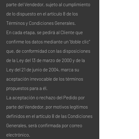
parte del Vendedor, sujeto al cumplimiento
de lo dispuesto en el artículo 8 de los
Términos y Condiciones Generales.
En cada etapa, se pedirá al Cliente que
confirme los datos mediante un "doble clic"
que, de conformidad con las disposiciones
de la Ley del 13 de marzo de 2000 y de la
Ley del 21 de junio de 2004, marca su
aceptación irrevocable de los términos
propuestos para a él.
La aceptación o rechazo del Pedido por
parte del Vendedor, por motivos legítimos
definidos en el artículo 8 de las Condiciones
Generales, será confirmada por correo
electrónico.