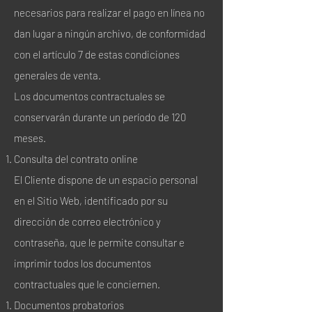
necesarios para realizar el pago en línea no
dan lugar a ningún archivo, de conformidad
con el artículo 7 de estas condiciones
generales de venta.
Los documentos contractuales se
conservarán durante un período de 120
meses.
Consulta del contrato online
El Cliente dispone de un espacio personal
en el Sitio Web, identificado por su
dirección de correo electrónico y
contraseña, que le permite consultar e
imprimir todos los documentos
contractuales que le conciernen.
Documentos probatorios