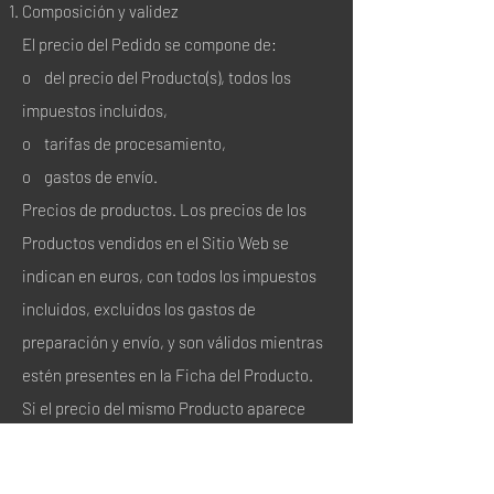
Composición y validez
El precio del Pedido se compone de:
o del precio del Producto(s), todos los
impuestos incluidos,
o tarifas de procesamiento,
o gastos de envío.
Precios de productos. Los precios de los
Productos vendidos en el Sitio Web se
indican en euros, con todos los impuestos
incluidos, excluidos los gastos de
preparación y envío, y son válidos mientras
estén presentes en la Ficha del Producto.
Si el precio del mismo Producto aparece
indicado en otro lugar del Sitio web (por
ejemplo, en la página de inicio o en el