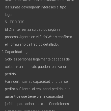
las sumas devengarán intereses al tipo
legal.
5 - PEDIDOS
El Cliente realiza su pedido según el
proceso vigente en el Sitio Web y confirma
el Formulario de Pedido detallado.
Capacidad legal
Sólo las personas legalmente capaces de
celebrar un contrato pueden realizar un
pedido.
Para certificar su capacidad jurídica, se
pedirá al Cliente, al realizar el pedido, que
garantice que tiene plena capacidad
jurídica para adherirse a las Condiciones
Generales y celebrar el contrato.