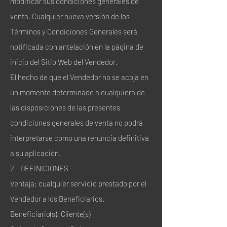
modificar sus condiciones generales de
venta. Cualquier nueva versión de los
Términos y Condiciones Generales será
notificada con antelación en la página de
inicio del Sitio Web del Vendedor.
El hecho de que el Vendedor no se acoja en
un momento determinado a cualquiera de
las disposiciones de las presentes
condiciones generales de venta no podrá
interpretarse como una renuncia definitiva
a su aplicación.
2 - DEFINICIONES
Ventaja: cualquier servicio prestado por el
Vendedor a los Beneficiarios.
Beneficiario(s): Cliente(s)