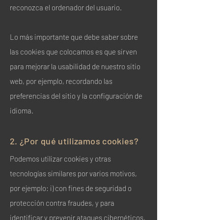
reconozca el ordenador del usuario.
Lo más importante que debe saber sobre
las cookies que colocamos es que sirven
para mejorar la usabilidad de nuestro sitio
web, por ejemplo, recordando las
preferencias del sitio y la configuración de
idioma.
2. ¿Por qué utilizamos cookies?
Podemos utilizar cookies y otras
tecnologías similares por varios motivos,
por ejemplo: i) con fines de seguridad o
protección contra fraudes, y para
identificar y prevenir ataques cibernéticos,