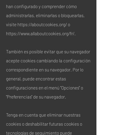
han configurado y comprender cómo
administrarlas, eliminarlas o bloquearlas,
visite
https://aboutcookies.org/
o
https://www.allaboutcookies.org/fr/.
También es posible evitar que su navegador
acepte cookies cambiando la configuración
correspondiente en su navegador. Por lo
general, puede encontrar estas
configuraciones en el menú "Opciones" o
"Preferencias" de su navegador.
Tenga en cuenta que eliminar nuestras
cookies o deshabilitar futuras cookies o
tecnologías de seguimiento puede