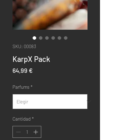
SKU: 00083
KarpX Pack
Precio
64,99 €
Parfums
*
Cantidad
*