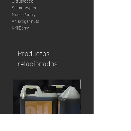
Citrus/coco
Salmon/spice
Mussel/curry
Anis/tiger nuts
KrillBerry
Productos
relacionados