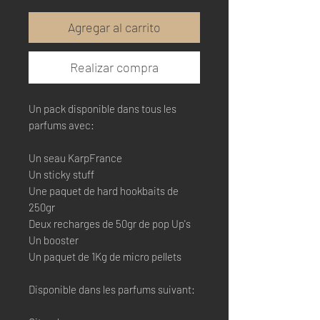
Agregar al carrito
Realizar compra
Un pack disponible dans tous les
parfums avec:
Un seau KarpFrance
Un sticky stuff
Une paquet de hard hookbaits de
250gr
Deux recharges de 50gr de pop Up's
Un booster
Un paquet de 1Kg de micro pellets
Disponible dans les parfums suivant: