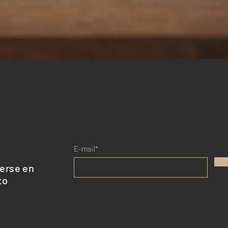
Vista rápida
E-mail*
erse en
to