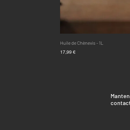
Huile de Chènevis - 1L
Precio
17,99 €
Manten
contac