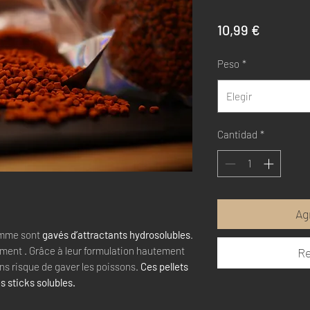
Precio
10,99 €
Peso
*
Elegir
Cantidad
*
Ag
amme sont
gavés d’attractants hydrosolubles
.
ement . Grâce à leur formulation hautement
Re
sans risque de gaver les poissons.
Ces pellets
s sticks solubles.