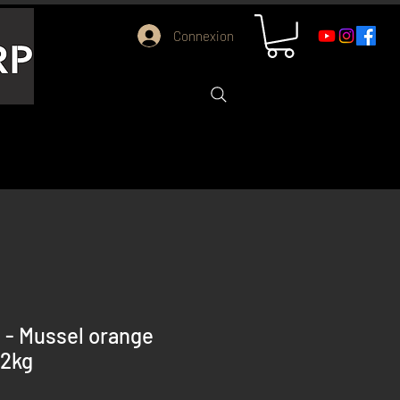
Connexion
s - Mussel orange
/2kg