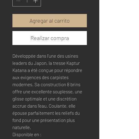
Agregar al carrito
Realizar compra
Développée dans l'une des usines
leaders du Japon, la tresse Kaptur
Katana a été conçue pour répondre
aux exigences des carpistes
modernes. Sa construction 8 brins
offre une excellente souplesse, une
glisse optimale et une discrétion
accrue dans l'eau. Coulante, elle
épouse parfaitement les reliefs du
fond pour une présentation plus
naturelle.
Disponible en :