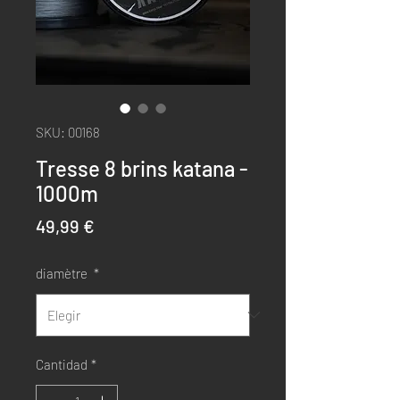
SKU: 00168
Tresse 8 brins katana -
1000m
Precio
49,99 €
diamètre
*
Cantidad
*