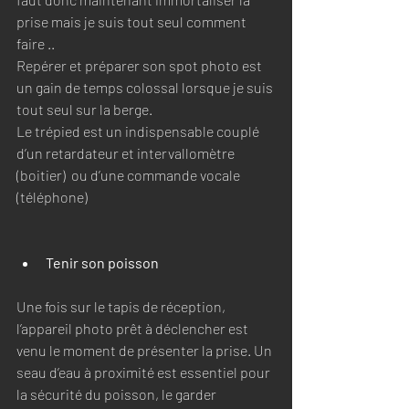
prise mais je suis tout seul comment 
faire .. 
Repérer et préparer son spot photo est 
un gain de temps colossal lorsque je suis 
tout seul sur la berge. 
Le trépied est un indispensable couplé 
d’un retardateur et intervallomètre 
(boitier)  ou d’une commande vocale 
(téléphone) 
Tenir son poisson
Une fois sur le tapis de réception, 
l’appareil photo prêt à déclencher est 
venu le moment de présenter la prise. Un 
seau d’eau à proximité est essentiel pour 
la sécurité du poisson, le garder 