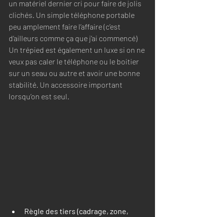
un matériel dernier cri pour faire de jolis 
clichés. Un simple téléphone portable 
peu amplement faire l’affaire (c’est 
d’ailleurs comme ça que j’ai commencé) 
Un trépied est également un luxe si on ne 
veux pas caler le téléphone ou le boitier 
sur un seau ou autre et avoir une bonne 
stabilité. Un accessoire important 
lorsqu’on est seul. 
Règle des tiers (cadrage, zone, 