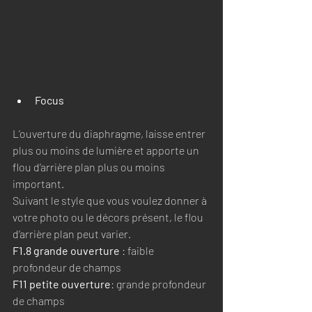
Focus 
L’ouverture du diaphragme, laisse entrer 
plus ou moins de lumière et apporte un 
flou d’arrière plan plus ou moins 
important. 
Suivant le style que vous voulez donner à 
votre photo ou le décors présent, le flou 
d’arrière plan peut varier. 
F1.8 grande ouverture 
: faible 
profondeur de champs
F11 petite ouverture
: grande profondeur 
de champs 