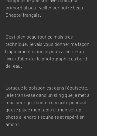
Manipuler le poisson avec soin, est 
primordial pour veiller sur notre beau 
Cheptel français. 
C’est bien beau tout ça mais très 
technique,  je vais vous donner ma façon 
(rapidement sinon je pourrai écrire un 
livre) d’aborder la photographie au bord 
de l’eau. 
Lorsque le poisson est dans l’épuisette, 
je le transvase dans un sling que je met à 
l’eau pour qu’il soit en sécurité pendant 
que je place mon tapis et mon set up 
photo à l’endroit souhaité et repéré en 
amont. 