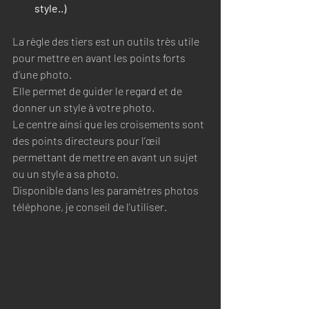
style..)
La règle des tiers est un outils très utile 
pour mettre en avant les points forts 
d’une photo. 
Elle permet de guider le regard et de 
donner un style à votre photo. 
Le centre ainsi que les croisements sont 
des points directeurs pour l’œil 
permettant de mettre en avant un sujet 
ou un style a sa photo. 
Disponible dans les paramètres photos 
téléphone, je conseil de l’utiliser. 