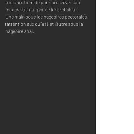
toujours humide pour préserver son 
mucus surtout par de forte chaleur. 
Une main sous les nageoires pectorales 
(attention aux ouïes)  et l’autre sous la 
nageoire anal. 