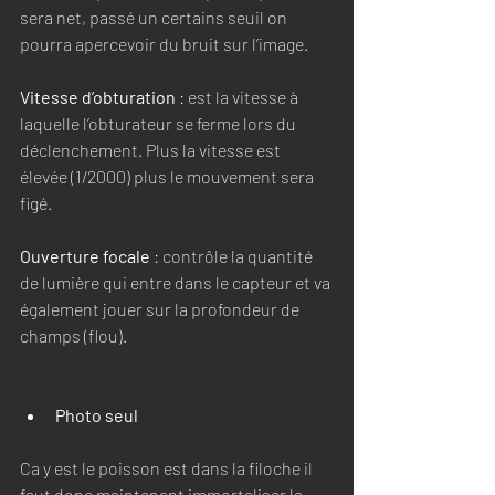
sera net, passé un certains seuil on 
pourra apercevoir du bruit sur l’image. 
Vitesse d’obturation
 : est la vitesse à 
laquelle l’obturateur se ferme lors du 
déclenchement. Plus la vitesse est 
élevée (1/2000) plus le mouvement sera 
figé. 
Ouverture focale
 : contrôle la quantité 
de lumière qui entre dans le capteur et va 
également jouer sur la profondeur de 
champs (flou). 
Photo seul 
Ca y est le poisson est dans la filoche il 
faut donc maintenant immortaliser la 