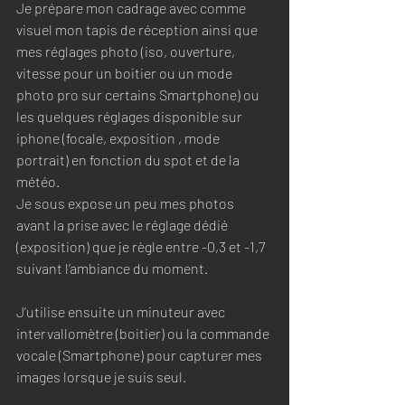
Je prépare mon cadrage avec comme 
visuel mon tapis de réception ainsi que 
mes réglages photo (iso, ouverture, 
vitesse pour un boitier ou un mode 
photo pro sur certains Smartphone) ou 
les quelques réglages disponible sur 
iphone (focale, exposition , mode 
portrait) en fonction du spot et de la 
météo. 
Je sous expose un peu mes photos 
avant la prise avec le réglage dédié 
(exposition) que je règle entre -0,3 et -1,7 
suivant l’ambiance du moment. 
J’utilise ensuite un minuteur avec  
intervallomètre (boitier) ou la commande 
vocale (Smartphone) pour capturer mes 
images lorsque je suis seul. 