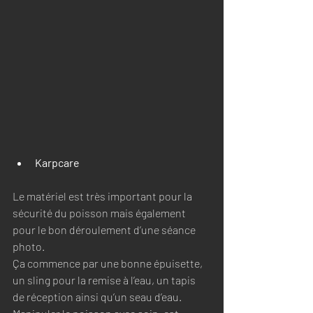
Karpcare 
Le matériel est très important pour la 
sécurité du poisson mais également 
pour le bon déroulement d’une séance 
photo. 
Ça commence par une bonne épuisette, 
un sling pour la remise à l’eau, un tapis 
de réception ainsi qu’un seau d’eau. 