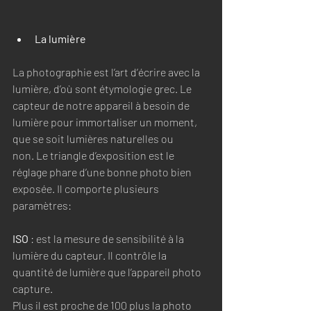
La lumière
La photographie est l’art d’écrire avec la 
lumière, d’où sont étymologie grec. Le 
capteur de notre appareil à besoin de 
lumière pour immortaliser un moment, 
que se soit lumières naturelles ou 
non. Le triangle d’exposition est le 
réglage phare d’une bonne photo bien 
exposée. Il comporte plusieurs 
paramètres:
ISO
 : est la mesure de sensibilité à la 
lumière du capteur. Il contrôle la 
quantité de lumière que l’appareil photo 
capture. 
Plus il est proche de 100 plus la photo 