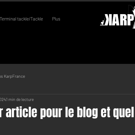
Terminal tackle/Tackle
Plus
os KarpFrance
2024
1 min de lecture
 article pour le blog et quel