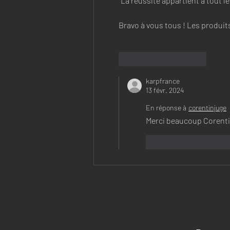
"La réussite appartient à tout le
Bravo à vous tous ! Les produit
J'aime
Répondre
karpfrance
13 févr. 2024
En réponse à
corentinjuge
Merci beaucoup Corentin
J'aime
Répondr