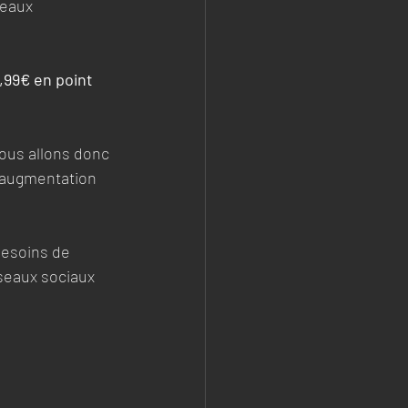
veaux 
,99€ en point 
nous allons donc 
e augmentation 
besoins de 
éseaux sociaux