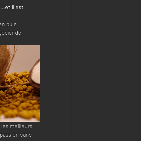
.et il est 
en plus 
gocier de 
les meilleurs 
 passion sans 