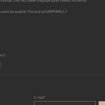
 monde, c'est au travail d'équipe qu'en revient le mérite" 
s sont de qualité ! Force à la KARPFAMILLY 
!!! 
e
E-mail*