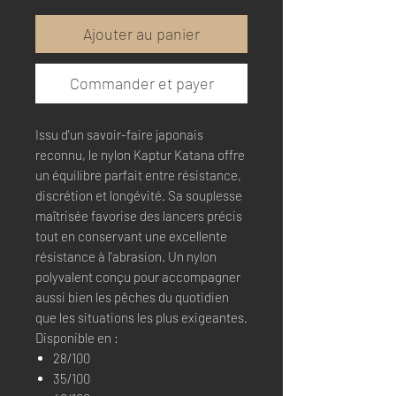
Ajouter au panier
Commander et payer
Issu d'un savoir-faire japonais
reconnu, le nylon Kaptur Katana offre
un équilibre parfait entre résistance,
discrétion et longévité. Sa souplesse
maîtrisée favorise des lancers précis
tout en conservant une excellente
résistance à l'abrasion. Un nylon
polyvalent conçu pour accompagner
aussi bien les pêches du quotidien
que les situations les plus exigeantes.
Disponible en :
28/100
35/100