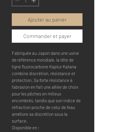
Ajouter au panier
Commander et payer
Fabriquée au Japon dans une usine
de référence mondiale, la tête de
ligne fluorocarbone Kaptur Katana
combine discrétion, résistance et
protection. Sa forte résistance à
l'abrasion en fait une alliée de choix
pour les pêches en milieux
encombrés, tandis que son indice de
réfraction proche de celui de l'eau
améliore sa discrétion sous la
surface.
Disponible en :