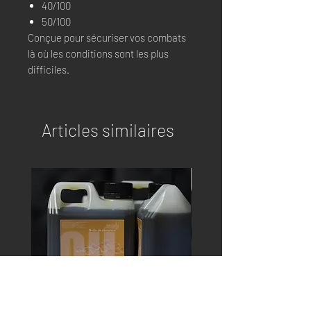
40/100
50/100
Conçue pour sécuriser vos combats
là où les conditions sont les plus
difficiles.
Articles similaires