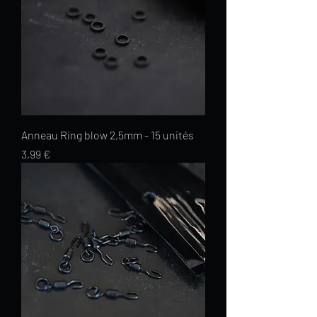
Anneau Ring blow 2,5mm - 15 unités
Prix
3,99 €