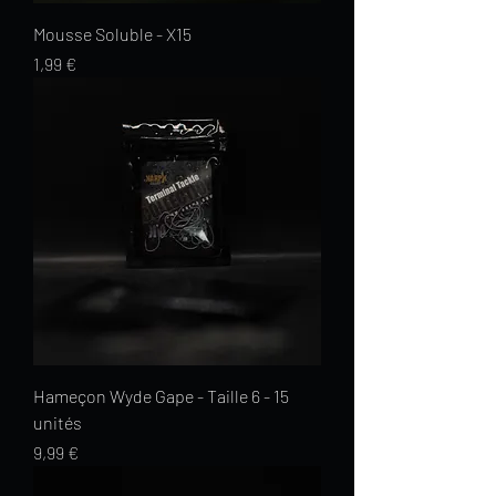
Mousse Soluble - X15
Prix
1,99 €
Hameçon Wyde Gape - Taille 6 - 15
unités
Prix
9,99 €