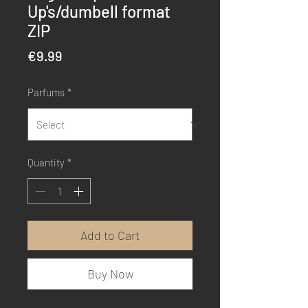
Up's/dumbell format
ZIP
Price
€9.99
Parfums
*
Quantity
*
Add to Cart
Buy Now