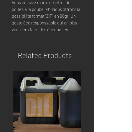
Vous en avez marre de jetter des
boites à la poubelle!? Nous offrons la
possibilité format "ZIP" en 90gr. Un
geste éco résponssable qui en plus
vous fera faire des économies.
Related Products