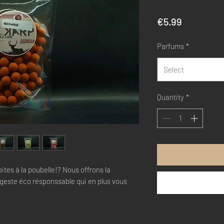
Price
€5.99
Parfums
*
Select
Quantity
*
ites à la poubelle!? Nous offrons la
n geste éco résponssable qui en plus vous