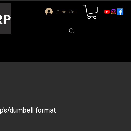
Connexion
p's/dumbell format