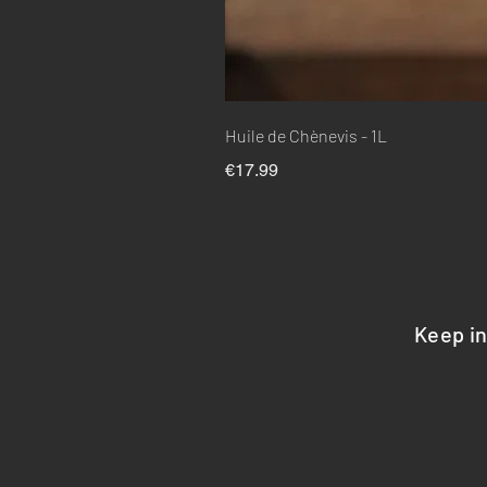
Huile de Chènevis - 1L
Price
€17.99
Keep i