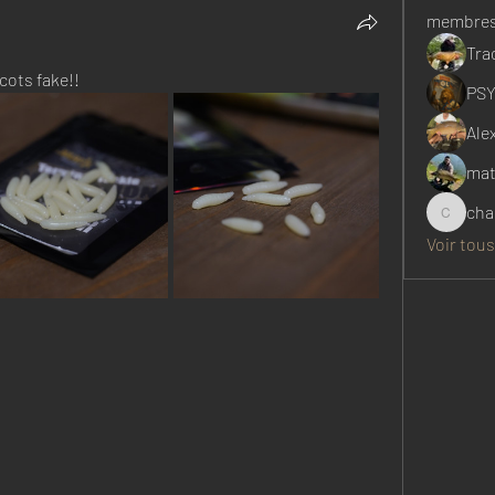
membre
Tra
icots fake!!
PS
Ale
mat
cha
charl33
Voir tou