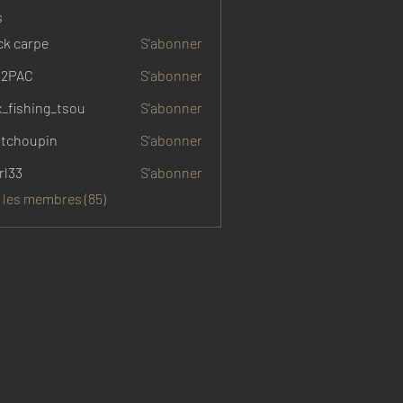
s
ck carpe
S'abonner
Y2PAC
S'abonner
x_fishing_tsou
S'abonner
tchoupin
S'abonner
rl33
S'abonner
s les membres (85)