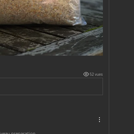
52 vues
iveau preparation 