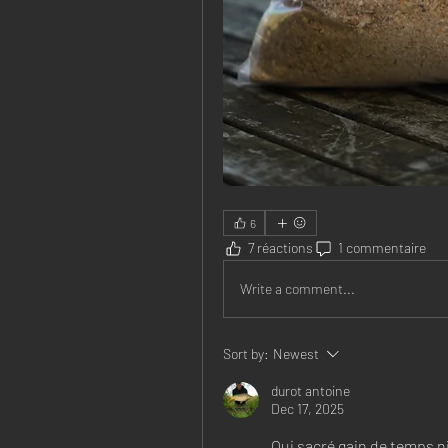
6
7 réactions
1 commentaire
Write a comment...
Sort by:
Newest
durot antoine
Dec 17, 2025
Oui sacré gain de temps n