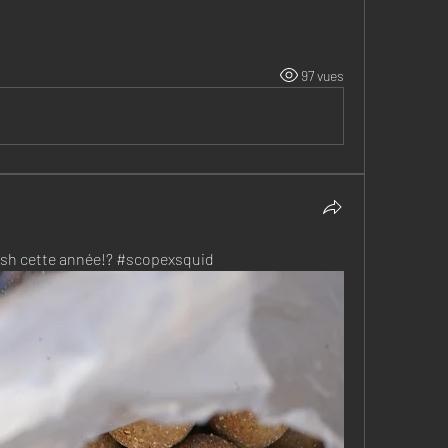
97 vues
 fish cette année!? #scopexsquid