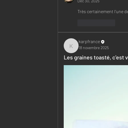
Dec 30, 2025
Très certainement l’une d
Like
Reply
karpfrance
18 novembre 2025
karpfrance
Les graines toasté, c'est 