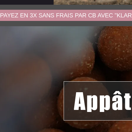
PAYEZ EN 3X SANS FRAIS PAR CB AVEC "KLAR
Appât