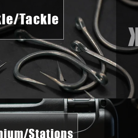
kle/Tackle
thium/Stations