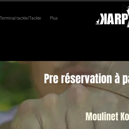
Terminal tackle/Tackle
Plus
Pre réservation à 
Moulinet K