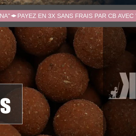
NA"
s