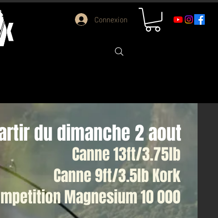
Connexion
partir du dimanche 2 aout
Canne 13ft/3.75lb
Canne 9ft/3.5lb Kork
ompetition Magnesium 10 000