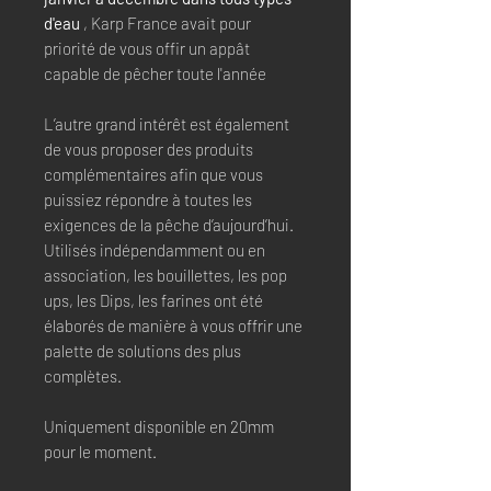
d'eau
, Karp France avait pour
priorité de vous offir un appât
capable de pêcher toute l'année
L’autre grand intérêt est également
de vous proposer des produits
complémentaires afin que vous
puissiez répondre à toutes les
exigences de la pêche d’aujourd’hui.
Utilisés indépendamment ou en
association, les bouillettes, les pop
ups, les Dips, les farines ont été
élaborés de manière à vous offrir une
palette de solutions des plus
complètes.
Uniquement disponible en 20mm
pour le moment.