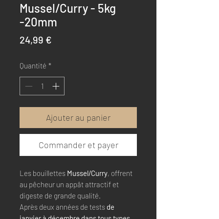
Mussel/Curry - 5kg
-20mm
Prix
24,99 €
Quantité
*
Ajouter au panier
Commander et payer
Les bouillettes
Mussel/Curry
, offrent
au pêcheur un appât attractif et
digeste de grande qualité.
Après deux années de tests
de
janvier à décembre
dans tous types