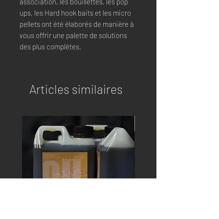
association, les bouillettes, les pop
ups, les Hard hook baits et les micro
pellets ont été élaborés de manière à
vous offrir une palette de solutions
des plus complètes.
Articles similaires