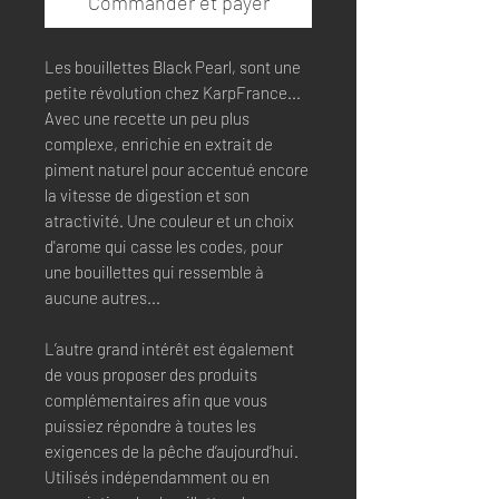
Commander et payer
Les bouillettes
Black Pearl
, sont une
petite révolution chez KarpFrance...
Avec une recette un peu plus
complexe, enrichie en extrait de
piment naturel pour accentué encore
la vitesse de digestion et son
atractivité. Une couleur et un choix
d'arome qui casse les codes, pour
une bouillettes qui ressemble à
aucune autres...
L’autre grand intérêt est également
de vous proposer des produits
complémentaires afin que vous
puissiez répondre à toutes les
exigences de la pêche d’aujourd’hui.
Utilisés indépendamment ou en