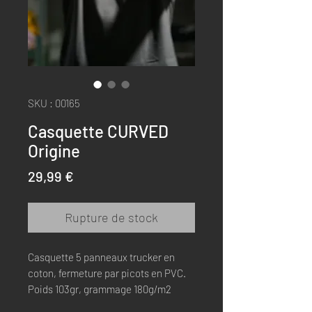
SKU : 00165
Casquette CURVED
Origine
Prix
29,99 €
Rupture de stock
Casquette 5 panneaux trucker en
coton, fermeture par picots en PVC.
Poids 103gr, grammage 180g/m2