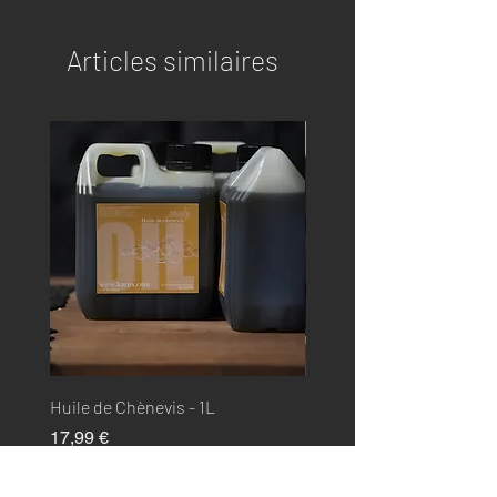
Articles similaires
Huile de Chènevis - 1L
Huile de Saumon - 1L
Prix
Prix
17,99 €
17,99 €