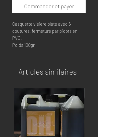
Commander et payer
Casquette visière plate avec 6
coutures, fermeture par picots en
PVC.
Poids 100gr
Articles similaires