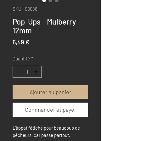
SKU : 00086
Pop-Ups - Mulberry -
12mm
Prix
6,49 €
Quantité
*
Ajouter au panier
Commander et payer
L'âppat fétiche pour beaucoup de
pêcheurs, car passe partout.