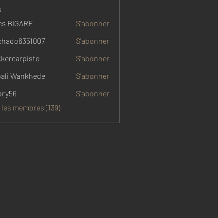
s
es BIGARE
S'abonner
hado6351007
S'abonner
6351007
kkercarpiste
S'abonner
arpiste
ali Wankhede
S'abonner
ory56
S'abonner
 les membres (139)