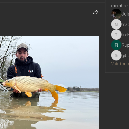
membre
Jul
mac
machado
tra
trakkerc
Rup
gib
gibory56
Voir tous