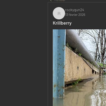
rockygun24
13 février 2026
rockygun24
Krillberry