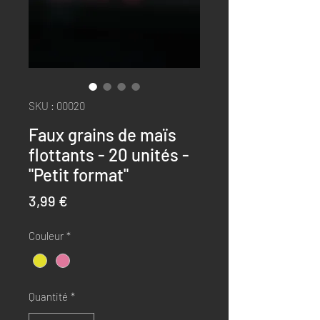
SKU : 00020
Faux grains de maïs
flottants - 20 unités -
"Petit format"
Prix
3,99 €
Couleur
*
Quantité
*